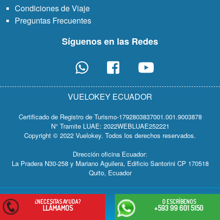
Condiciones de Viaje
Preguntas Frecuentes
Síguenos en las Redes
Whatsapp
Facebook
Youtube
icon
icon
icon
VUELOKEY ECUADOR
Certificado de Registro de Turismo-1792803837001.001.9003878
N° Tramite LUAE: 2022WEBLUAE252221
Copyright © 2022 Vuelokey. Todos los derechos reservados.
Dirección oficina Ecuador:
La Pradera N30-258 y Mariano Aguilera, Edificio Santorini CP 170518
Quito, Ecuador
¿NECESITAS AYUDA?
O ESCRÍBENOS
LLÁMAMOS
+593 99 601 5150