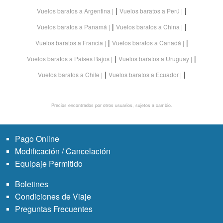
|
|
Vuelos baratos a Argentina
Vuelos baratos a Perú
|
|
Vuelos baratos a Panamá
Vuelos baratos a China
|
|
Vuelos baratos a Francia
Vuelos baratos a Canadá
|
|
Vuelos baratos a Países Bajos
Vuelos baratos a Uruguay
|
|
Vuelos baratos a Chile
Vuelos baratos a Ecuador
Precios encontrados por otros usuarios, sujetos a cambio.
Pago Online
Modificación / Cancelación
Equipaje Permitido
Boletines
Condiciones de Viaje
Preguntas Frecuentes