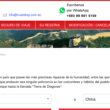
info@vuelokey.com.ec
SEGURO DE VIAJE
SU RESERVA
MODIFICACIÓN / CANCEL
China
n país que posee las más preciosas riquezas de la humanidad, entre las que c
que producen esa singular policromía en las costumbres y hábitos del pueblo 
rque hasta la llamada "Tierra de Dragones".
a