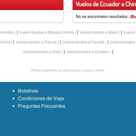
Vuelos de Ecuador a Chin
No se encontraron resultados.
¡Bu
|
|
|
Colombia
Vuelos baratos a Estados Unidos
Vuelos baratos a Brasil
Vuelos 
|
|
|
 China
Vuelos baratos a Francia
Vuelos baratos a Canadá
Vuelos baratos 
|
|
Vuelos baratos a Chile
Vuelos baratos a Ecuador
Precios encontrados por otros usuarios, sujetos a cambio.
Boletines
Condiciones de Viaje
Preguntas Frecuentes