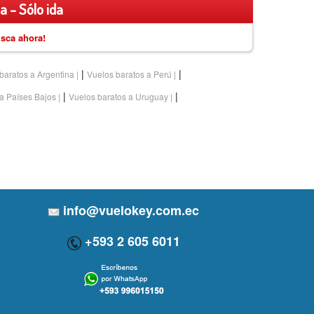
a - Sólo ida
sca ahora!
|
|
baratos a Argentina
Vuelos baratos a Perú
|
|
a Países Bajos
Vuelos baratos a Uruguay
info@vuelokey.com.ec
+593 2 605 6011