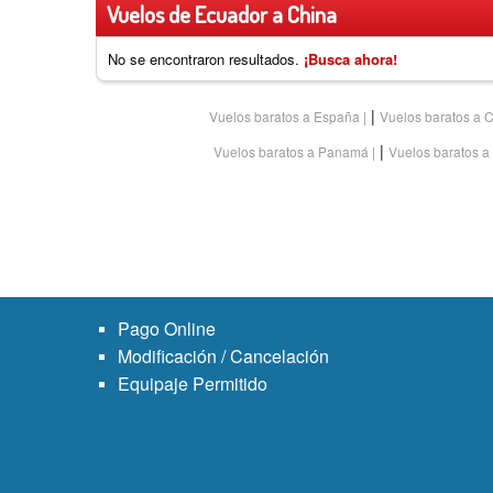
Vuelos de Ecuador a China
No se encontraron resultados.
¡Busca ahora!
|
Vuelos baratos a España
Vuelos baratos a 
|
Vuelos baratos a Panamá
Vuelos baratos a
Pago Online
Modificación / Cancelación
Equipaje Permitido