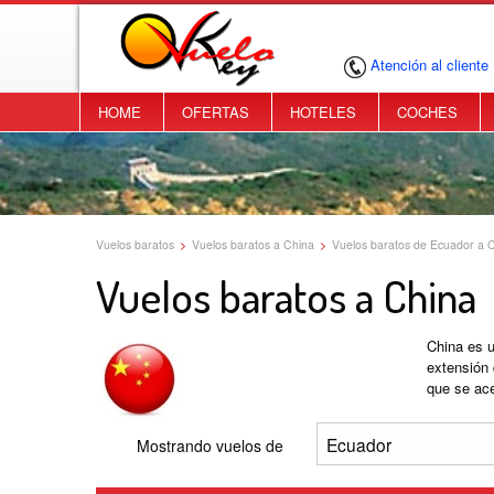
Atención al cliente
HOME
OFERTAS
HOTELES
COCHES
Vuelos baratos
>
Vuelos baratos a China
>
Vuelos baratos de Ecuador a 
Vuelos baratos a China
China es u
extensión 
que se ace
Mostrando vuelos de