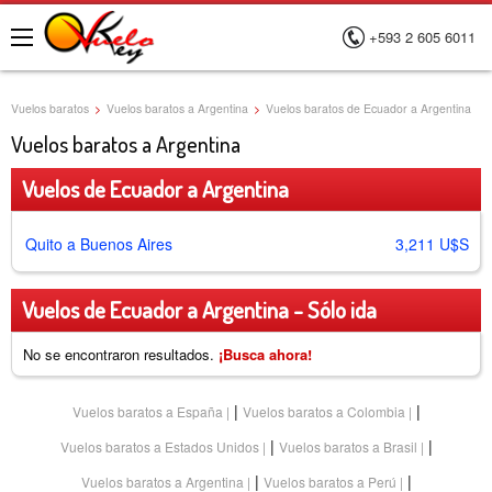
+593 2 605 6011
Menú
Vuelos baratos
>
Vuelos baratos a Argentina
>
Vuelos baratos de Ecuador a Argentina
Vuelos baratos a Argentina
Vuelos de Ecuador a Argentina
Quito a Buenos Aires
3,211 U$S
Vuelos de Ecuador a Argentina - Sólo ida
No se encontraron resultados.
¡Busca ahora!
|
|
Vuelos baratos a España
Vuelos baratos a Colombia
|
|
Vuelos baratos a Estados Unidos
Vuelos baratos a Brasil
|
|
Vuelos baratos a Argentina
Vuelos baratos a Perú