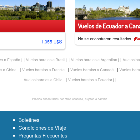
Vuelos de Ecuador a Cana
No se encontraron resultados.
¡Bu
1,055 U$S
|
|
|
os a España
Vuelos baratos a Brasil
Vuelos baratos a Argentina
Vuelos ba
|
|
|
os a China
Vuelos baratos a Francia
Vuelos baratos a Canadá
Vuelos bara
|
|
Vuelos baratos a Chile
Vuelos baratos a Ecuador
Precios encontrados por otros usuarios, sujetos a cambio.
Boletines
Condiciones de Viaje
Preguntas Frecuentes