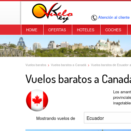
Atención al cliente
HOME
OFERTAS
HOTELES
COCHES
Vuelos baratos
>
Vuelos baratos a Canadá
>
Vuelos baratos de Ecuador 
Vuelos baratos a Canad
Los amante
provincial
inagotable
Mostrando vuelos de