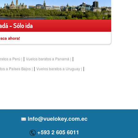
dá - Sólo ida
sca ahora!
|
|
ratos a Perú
Vuelos baratos a Panamá
|
|
tos a Países Bajos
Vuelos baratos a Uruguay
info@vuelokey.com.ec
+593 2 605 6011