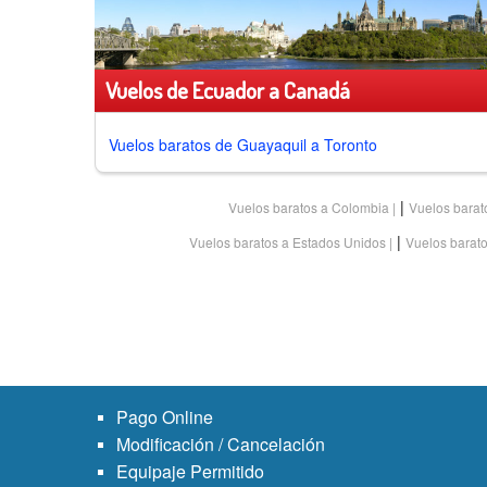
Vuelos de Ecuador a Canadá
Vuelos baratos de
Guayaquil a Toronto
|
Vuelos baratos a Colombia
Vuelos barat
|
Vuelos baratos a Estados Unidos
Vuelos barat
Pago Online
Modificación / Cancelación
Equipaje Permitido